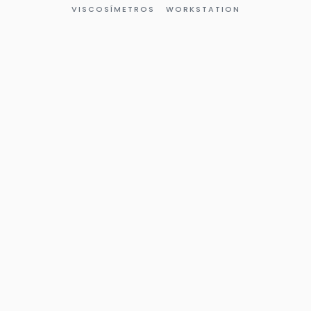
VISCOSÍMETROS
WORKSTATION
Página
Página
Página
Página