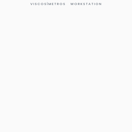
VISCOSÍMETROS
WORKSTATION
Página
Página
Página
Página