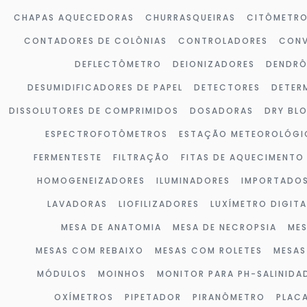
CHAPAS AQUECEDORAS
CHURRASQUEIRAS
CITÔMETR
CONTADORES DE COLÔNIAS
CONTROLADORES
CONV
DEFLECTÔMETRO
DEIONIZADORES
DENDR
DESUMIDIFICADORES DE PAPEL
DETECTORES
DETER
DISSOLUTORES DE COMPRIMIDOS
DOSADORAS
DRY BL
ESPECTROFOTÔMETROS
ESTAÇÃO METEOROLÓGI
FERMENTESTE
FILTRAÇÃO
FITAS DE AQUECIMENTO
HOMOGENEIZADORES
ILUMINADORES
IMPORTADO
LAVADORAS
LIOFILIZADORES
LUXÍMETRO DIGITA
MESA DE ANATOMIA
MESA DE NECROPSIA
MES
MESAS COM REBAIXO
MESAS COM ROLETES
MESAS
MÓDULOS
MOINHOS
MONITOR PARA PH-SALINIDA
OXÍMETROS
PIPETADOR
PIRANÔMETRO
PLAC