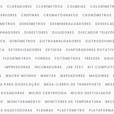
OS
CLORADORES
CLORÍMETROS
COLMEIAS
COLORÍMET
ERSORES
CREPINAS
CROMATÓGRAFOS
CRONÔMETROS
ÔMETROS
DENSÍMETROS
DESMINERALIZADORES
DESSECA
MINADORES
DIGESTORES
DILUIDORES
DISCADOR TELEFÔ
OCK
DURÔMETROS
ELETROANALISADORES
ELETRODEIONI
CA
ESTERILIZADORES
ESTUFAS
EVAPORADORES ROTATI
FLUORÍMETROS
FORNOS
FOTÔMETROS
FREEZER
GAIO
S
IMPRESSORAS
INCUBADORAS
JAR TEST
KIT COMPLET
L
MACRO MOINHO
MANTAS
MAPEADORES
MAQUINAS
A PARA DISSECAÇÃO
MESA-CARRO DE TRANSPORTE
MES
 DOSADORAS
MICRO CENTRIFUGA
MICRO DESTIOLADOR
DE
MONITORAMENTO
MONITORES DE TEMPERATURA
NEC
AS AQUECEDORAS
PLASMAS
PLASTÔMETRO
PLATAFORMA