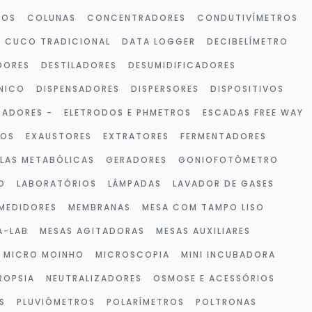
ROS
COLUNAS
CONCENTRADORES
CONDUTIVÍMETROS
CUCO TRADICIONAL
DATA LOGGER
DECIBELÍMETRO
DORES
DESTILADORES
DESUMIDIFICADORES
NICO
DISPENSADORES
DISPERSORES
DISPOSITIVOS
ZADORES -
ELETRODOS E PHMETROS
ESCADAS FREE WAY
VOS
EXAUSTORES
EXTRATORES
FERMENTADORES
LAS METABÓLICAS
GERADORES
GONIOFOTÔMETRO
O
LABORATÓRIOS
LÂMPADAS
LAVADOR DE GASES
MEDIDORES
MEMBRANAS
MESA COM TAMPO LISO
A-LAB
MESAS AGITADORAS
MESAS AUXILIARES
MICRO MOINHO
MICROSCOPIA
MINI INCUBADORA
ROPSIA
NEUTRALIZADORES
OSMOSE E ACESSÓRIOS
S
PLUVIÔMETROS
POLARÍMETROS
POLTRONAS