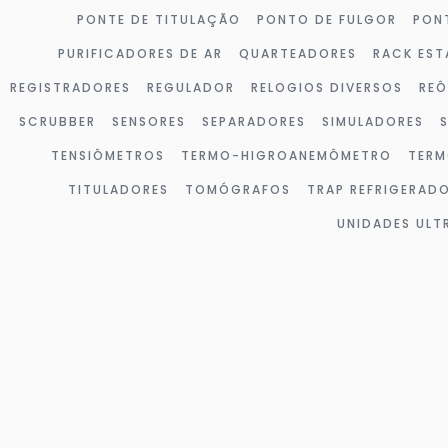
PONTE DE TITULAÇÃO
PONTO DE FULGOR
PON
PURIFICADORES DE AR
QUARTEADORES
RACK EST
REGISTRADORES
REGULADOR
RELOGIOS DIVERSOS
RE
SCRUBBER
SENSORES
SEPARADORES
SIMULADORES
TENSIÔMETROS
TERMO-HIGROANEMÔMETRO
TERM
TITULADORES
TOMÓGRAFOS
TRAP REFRIGERAD
UNIDADES UL
Página
Página
Página
Página