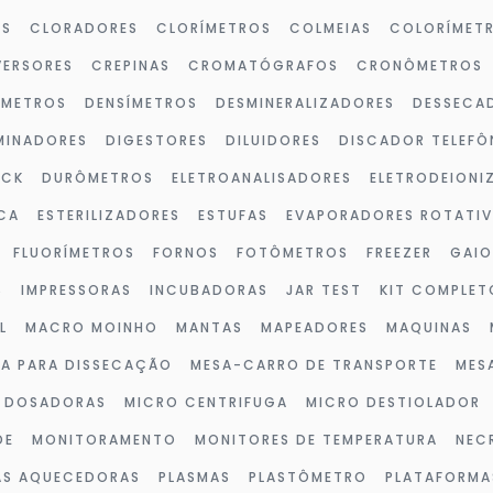
OS
CLORADORES
CLORÍMETROS
COLMEIAS
COLORÍMET
ERSORES
CREPINAS
CROMATÓGRAFOS
CRONÔMETROS
ÔMETROS
DENSÍMETROS
DESMINERALIZADORES
DESSECA
MINADORES
DIGESTORES
DILUIDORES
DISCADOR TELEFÔ
OCK
DURÔMETROS
ELETROANALISADORES
ELETRODEIONI
CA
ESTERILIZADORES
ESTUFAS
EVAPORADORES ROTATI
FLUORÍMETROS
FORNOS
FOTÔMETROS
FREEZER
GAIO
S
IMPRESSORAS
INCUBADORAS
JAR TEST
KIT COMPLET
L
MACRO MOINHO
MANTAS
MAPEADORES
MAQUINAS
A PARA DISSECAÇÃO
MESA-CARRO DE TRANSPORTE
MES
 DOSADORAS
MICRO CENTRIFUGA
MICRO DESTIOLADOR
DE
MONITORAMENTO
MONITORES DE TEMPERATURA
NEC
AS AQUECEDORAS
PLASMAS
PLASTÔMETRO
PLATAFORMA