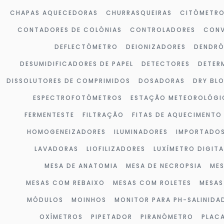
CHAPAS AQUECEDORAS
CHURRASQUEIRAS
CITÔMETR
CONTADORES DE COLÔNIAS
CONTROLADORES
CONV
DEFLECTÔMETRO
DEIONIZADORES
DENDR
DESUMIDIFICADORES DE PAPEL
DETECTORES
DETER
DISSOLUTORES DE COMPRIMIDOS
DOSADORAS
DRY BL
ESPECTROFOTÔMETROS
ESTAÇÃO METEOROLÓGI
FERMENTESTE
FILTRAÇÃO
FITAS DE AQUECIMENTO
HOMOGENEIZADORES
ILUMINADORES
IMPORTADO
LAVADORAS
LIOFILIZADORES
LUXÍMETRO DIGITA
MESA DE ANATOMIA
MESA DE NECROPSIA
MES
MESAS COM REBAIXO
MESAS COM ROLETES
MESAS
MÓDULOS
MOINHOS
MONITOR PARA PH-SALINIDA
OXÍMETROS
PIPETADOR
PIRANÔMETRO
PLAC