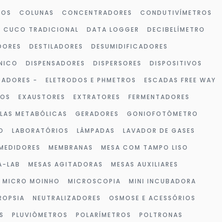
ROS
COLUNAS
CONCENTRADORES
CONDUTIVÍMETROS
CUCO TRADICIONAL
DATA LOGGER
DECIBELÍMETRO
DORES
DESTILADORES
DESUMIDIFICADORES
NICO
DISPENSADORES
DISPERSORES
DISPOSITIVOS
ZADORES -
ELETRODOS E PHMETROS
ESCADAS FREE WAY
VOS
EXAUSTORES
EXTRATORES
FERMENTADORES
LAS METABÓLICAS
GERADORES
GONIOFOTÔMETRO
O
LABORATÓRIOS
LÂMPADAS
LAVADOR DE GASES
MEDIDORES
MEMBRANAS
MESA COM TAMPO LISO
A-LAB
MESAS AGITADORAS
MESAS AUXILIARES
MICRO MOINHO
MICROSCOPIA
MINI INCUBADORA
ROPSIA
NEUTRALIZADORES
OSMOSE E ACESSÓRIOS
S
PLUVIÔMETROS
POLARÍMETROS
POLTRONAS