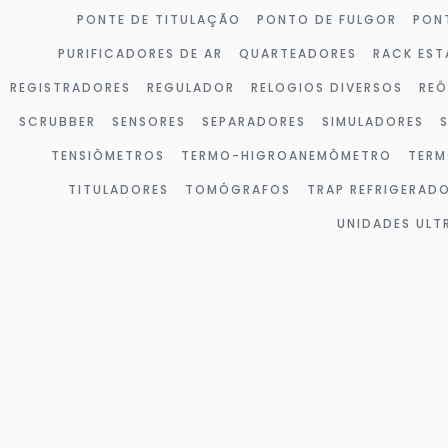
PONTE DE TITULAÇÃO
PONTO DE FULGOR
PON
PURIFICADORES DE AR
QUARTEADORES
RACK EST
REGISTRADORES
REGULADOR
RELOGIOS DIVERSOS
RE
SCRUBBER
SENSORES
SEPARADORES
SIMULADORES
TENSIÔMETROS
TERMO-HIGROANEMÔMETRO
TERM
TITULADORES
TOMÓGRAFOS
TRAP REFRIGERAD
UNIDADES UL
Página
Página
Página
Página