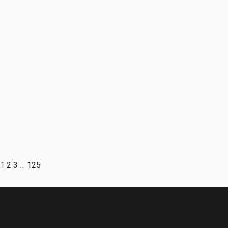
1
2
3
…
125