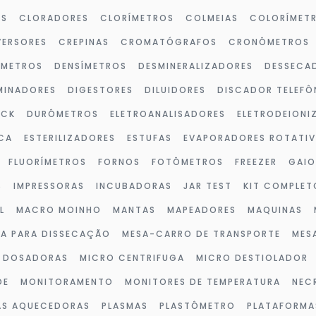
OS
CLORADORES
CLORÍMETROS
COLMEIAS
COLORÍMET
ERSORES
CREPINAS
CROMATÓGRAFOS
CRONÔMETROS
ÔMETROS
DENSÍMETROS
DESMINERALIZADORES
DESSECA
MINADORES
DIGESTORES
DILUIDORES
DISCADOR TELEFÔ
OCK
DURÔMETROS
ELETROANALISADORES
ELETRODEIONI
CA
ESTERILIZADORES
ESTUFAS
EVAPORADORES ROTATI
FLUORÍMETROS
FORNOS
FOTÔMETROS
FREEZER
GAIO
S
IMPRESSORAS
INCUBADORAS
JAR TEST
KIT COMPLET
L
MACRO MOINHO
MANTAS
MAPEADORES
MAQUINAS
A PARA DISSECAÇÃO
MESA-CARRO DE TRANSPORTE
MES
 DOSADORAS
MICRO CENTRIFUGA
MICRO DESTIOLADOR
DE
MONITORAMENTO
MONITORES DE TEMPERATURA
NEC
AS AQUECEDORAS
PLASMAS
PLASTÔMETRO
PLATAFORMA