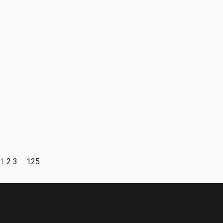
1
2
3
…
125