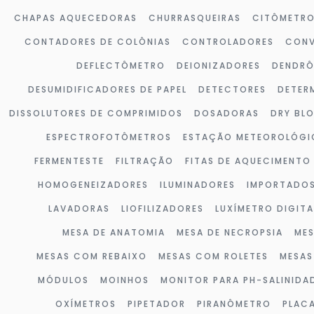
CHAPAS AQUECEDORAS
CHURRASQUEIRAS
CITÔMETR
CONTADORES DE COLÔNIAS
CONTROLADORES
CONV
DEFLECTÔMETRO
DEIONIZADORES
DENDR
DESUMIDIFICADORES DE PAPEL
DETECTORES
DETER
DISSOLUTORES DE COMPRIMIDOS
DOSADORAS
DRY BL
ESPECTROFOTÔMETROS
ESTAÇÃO METEOROLÓGI
FERMENTESTE
FILTRAÇÃO
FITAS DE AQUECIMENTO
HOMOGENEIZADORES
ILUMINADORES
IMPORTADO
LAVADORAS
LIOFILIZADORES
LUXÍMETRO DIGITA
MESA DE ANATOMIA
MESA DE NECROPSIA
MES
MESAS COM REBAIXO
MESAS COM ROLETES
MESAS
MÓDULOS
MOINHOS
MONITOR PARA PH-SALINIDA
OXÍMETROS
PIPETADOR
PIRANÔMETRO
PLAC