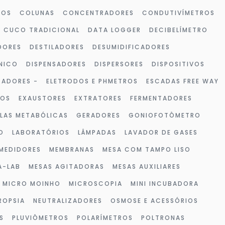
ROS
COLUNAS
CONCENTRADORES
CONDUTIVÍMETROS
CUCO TRADICIONAL
DATA LOGGER
DECIBELÍMETRO
DORES
DESTILADORES
DESUMIDIFICADORES
NICO
DISPENSADORES
DISPERSORES
DISPOSITIVOS
ZADORES -
ELETRODOS E PHMETROS
ESCADAS FREE WAY
VOS
EXAUSTORES
EXTRATORES
FERMENTADORES
LAS METABÓLICAS
GERADORES
GONIOFOTÔMETRO
O
LABORATÓRIOS
LÂMPADAS
LAVADOR DE GASES
MEDIDORES
MEMBRANAS
MESA COM TAMPO LISO
A-LAB
MESAS AGITADORAS
MESAS AUXILIARES
MICRO MOINHO
MICROSCOPIA
MINI INCUBADORA
ROPSIA
NEUTRALIZADORES
OSMOSE E ACESSÓRIOS
S
PLUVIÔMETROS
POLARÍMETROS
POLTRONAS