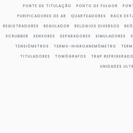
PONTE DE TITULAÇÃO
PONTO DE FULGOR
PON
PURIFICADORES DE AR
QUARTEADORES
RACK EST
REGISTRADORES
REGULADOR
RELOGIOS DIVERSOS
RE
SCRUBBER
SENSORES
SEPARADORES
SIMULADORES
TENSIÔMETROS
TERMO-HIGROANEMÔMETRO
TERM
TITULADORES
TOMÓGRAFOS
TRAP REFRIGERAD
UNIDADES UL
Página
Página
Página
Página