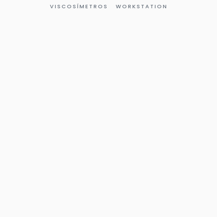
VISCOSÍMETROS
WORKSTATION
Página
Página
Página
Página