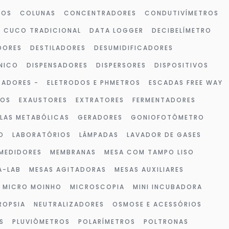
ROS
COLUNAS
CONCENTRADORES
CONDUTIVÍMETROS
CUCO TRADICIONAL
DATA LOGGER
DECIBELÍMETRO
DORES
DESTILADORES
DESUMIDIFICADORES
NICO
DISPENSADORES
DISPERSORES
DISPOSITIVOS
ZADORES -
ELETRODOS E PHMETROS
ESCADAS FREE WAY
VOS
EXAUSTORES
EXTRATORES
FERMENTADORES
LAS METABÓLICAS
GERADORES
GONIOFOTÔMETRO
O
LABORATÓRIOS
LÂMPADAS
LAVADOR DE GASES
MEDIDORES
MEMBRANAS
MESA COM TAMPO LISO
A-LAB
MESAS AGITADORAS
MESAS AUXILIARES
MICRO MOINHO
MICROSCOPIA
MINI INCUBADORA
ROPSIA
NEUTRALIZADORES
OSMOSE E ACESSÓRIOS
S
PLUVIÔMETROS
POLARÍMETROS
POLTRONAS