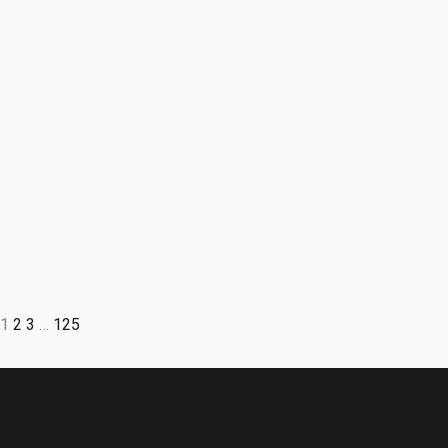
1
2
3
…
125