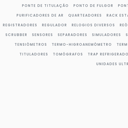
PONTE DE TITULAÇÃO
PONTO DE FULGOR
PON
PURIFICADORES DE AR
QUARTEADORES
RACK EST
REGISTRADORES
REGULADOR
RELOGIOS DIVERSOS
RE
SCRUBBER
SENSORES
SEPARADORES
SIMULADORES
TENSIÔMETROS
TERMO-HIGROANEMÔMETRO
TERM
TITULADORES
TOMÓGRAFOS
TRAP REFRIGERAD
UNIDADES UL
Página
Página
Página
Página