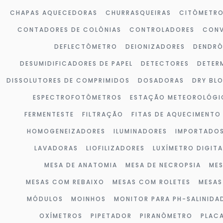
CHAPAS AQUECEDORAS
CHURRASQUEIRAS
CITÔMETR
CONTADORES DE COLÔNIAS
CONTROLADORES
CONV
DEFLECTÔMETRO
DEIONIZADORES
DENDR
DESUMIDIFICADORES DE PAPEL
DETECTORES
DETER
DISSOLUTORES DE COMPRIMIDOS
DOSADORAS
DRY BL
ESPECTROFOTÔMETROS
ESTAÇÃO METEOROLÓGI
FERMENTESTE
FILTRAÇÃO
FITAS DE AQUECIMENTO
HOMOGENEIZADORES
ILUMINADORES
IMPORTADO
LAVADORAS
LIOFILIZADORES
LUXÍMETRO DIGITA
MESA DE ANATOMIA
MESA DE NECROPSIA
MES
MESAS COM REBAIXO
MESAS COM ROLETES
MESAS
MÓDULOS
MOINHOS
MONITOR PARA PH-SALINIDA
OXÍMETROS
PIPETADOR
PIRANÔMETRO
PLAC