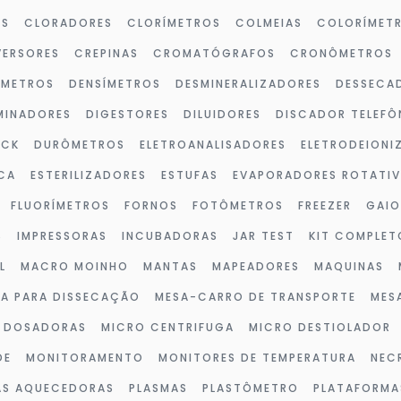
OS
CLORADORES
CLORÍMETROS
COLMEIAS
COLORÍMET
ERSORES
CREPINAS
CROMATÓGRAFOS
CRONÔMETROS
ÔMETROS
DENSÍMETROS
DESMINERALIZADORES
DESSECA
MINADORES
DIGESTORES
DILUIDORES
DISCADOR TELEFÔ
OCK
DURÔMETROS
ELETROANALISADORES
ELETRODEIONI
CA
ESTERILIZADORES
ESTUFAS
EVAPORADORES ROTATI
FLUORÍMETROS
FORNOS
FOTÔMETROS
FREEZER
GAIO
S
IMPRESSORAS
INCUBADORAS
JAR TEST
KIT COMPLET
L
MACRO MOINHO
MANTAS
MAPEADORES
MAQUINAS
A PARA DISSECAÇÃO
MESA-CARRO DE TRANSPORTE
MES
 DOSADORAS
MICRO CENTRIFUGA
MICRO DESTIOLADOR
DE
MONITORAMENTO
MONITORES DE TEMPERATURA
NEC
AS AQUECEDORAS
PLASMAS
PLASTÔMETRO
PLATAFORMA