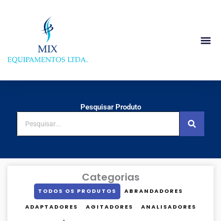
Ir
para
o
conteúdo
Sobre Nós
Pesquisar Produto
Pesquisar
Categorias
TODOS OS PRODUTOS
ABRANDADORES
ADAPTADORES
AGITADORES
ANALISADORES