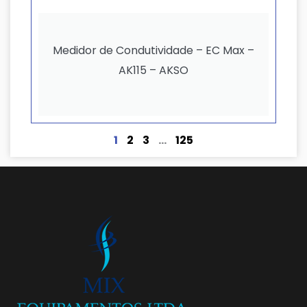
Medidor de Condutividade – EC Max –
AK115 – AKSO
1
2
3
…
125