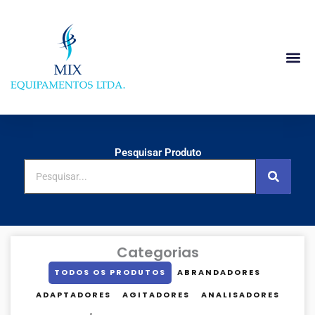
Ir
para
o
conteúdo
Pesquisar Produto
Pesquisar
Categorias
TODOS OS PRODUTOS
ABRANDADORES
ADAPTADORES
AGITADORES
ANALISADORES