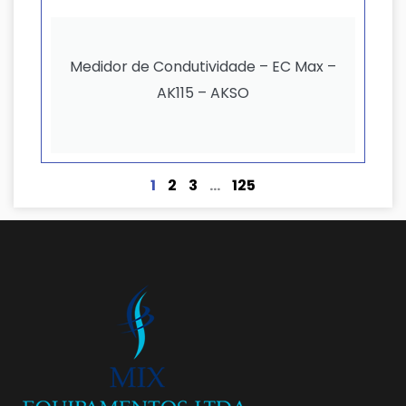
Medidor de Condutividade – EC Max –
AK115 – AKSO
1
2
3
…
125