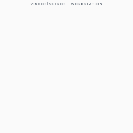
VISCOSÍMETROS
WORKSTATION
Página
Página
Página
Página