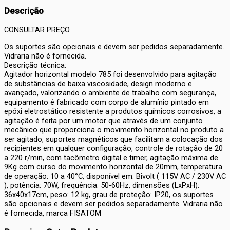
Descrição
CONSULTAR PREÇO
Os suportes são opcionais e devem ser pedidos separadamente.
Vidraria não é fornecida.
Descrição técnica:
Agitador horizontal modelo 785 foi desenvolvido para agitação
de substâncias de baixa viscosidade, design moderno e
avançado, valorizando o ambiente de trabalho com segurança,
equipamento é fabricado com corpo de alumínio pintado em
epóxi eletrostático resistente a produtos químicos corrosivos, a
agitação é feita por um motor que através de um conjunto
mecânico que proporciona o movimento horizontal no produto a
ser agitado, suportes magnéticos que facilitam a colocação dos
recipientes em qualquer configuração, controle de rotação de 20
a 220 r/min, com tacômetro digital e timer, agitação máxima de
9Kg com curso do movimento horizontal de 20mm, temperatura
de operação: 10 a 40°C, disponível em: Bivolt ( 115V AC / 230V AC
), potência: 70W, frequência: 50-60Hz, dimensões (LxPxH):
36x40x17cm, peso: 12 kg, grau de proteção: IP20, os suportes
são opcionais e devem ser pedidos separadamente. Vidraria não
é fornecida, marca FISATOM