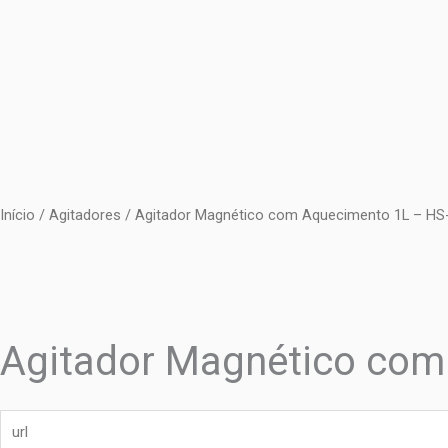
Ir
para
o
conteúdo
Início
/
Agitadores
/ Agitador Magnético com Aquecimento 1L – HS
Agitador Magnético com
url