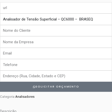
url
produto
Nome
do
Nome
Cliente
da
Email
Empresa
Telefone
Endereço
SOLICITAR ORÇAMENTO
Categoria
Analisadores
Descrição