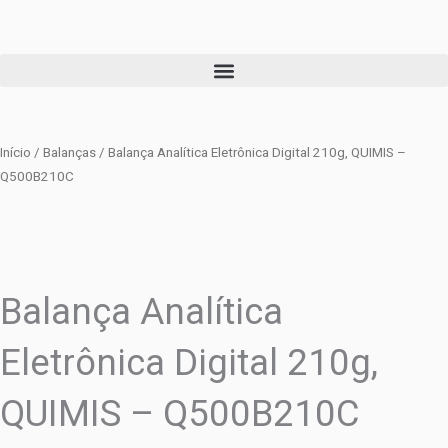
Ir
para
o
conteúdo
Início
/
Balanças
/ Balança Analítica Eletrônica Digital 210g, QUIMIS –
Q500B210C
Balança Analítica
Eletrônica Digital 210g,
QUIMIS – Q500B210C