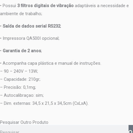
• Possui
3 filtros digitais de vibração
adaptáveis a necessidade e
ambiente de trabalho;
•
Saída de dados serial RS232
;
• Impressora QA500I opcional;
•
Garantia de 2 anos
;
• Acompanha capa plástica e manual de instruções.
– 90 – 240V – 13W;
– Capacidade: 210gr;
– Precisão: 0,1mg;
– Autocalibraçao: sim;
– Dim. externas: 34,5 x 21,5 x 34,5cm (CxLxA).
Pesquisar Outro Produto
Pesquisar