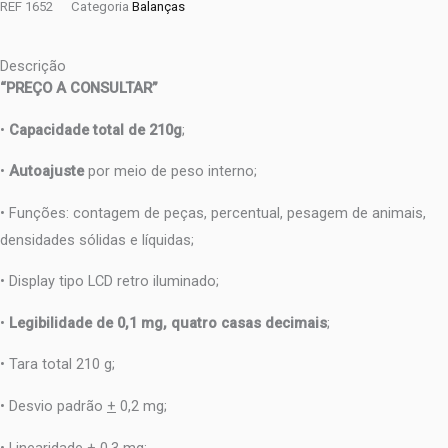
REF
1652
Categoria
Balanças
Descrição
“PREÇO A CONSULTAR”
•
Capacidade total de 210g
;
•
Autoajuste
por meio de peso interno;
• Funções: contagem de peças, percentual, pesagem de animais,
densidades sólidas e líquidas;
• Display tipo LCD retro iluminado;
•
Legibilidade de 0,1 mg, quatro casas decimais
;
• Tara total 210 g;
• Desvio padrão
+
0,2 mg;
• Linearidade
+
0,3 mg;