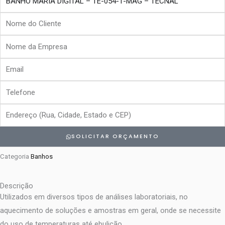
Nome
do
Nome
Cliente
da
Email
Empresa
Telefone
Endereço
SOLICITAR ORÇAMENTO
Categoria
Banhos
Descrição
Utilizados em diversos tipos de análises laboratoriais, no
aquecimento de soluções e amostras em geral, onde se necessite
do uso de temperaturas até ebulição.