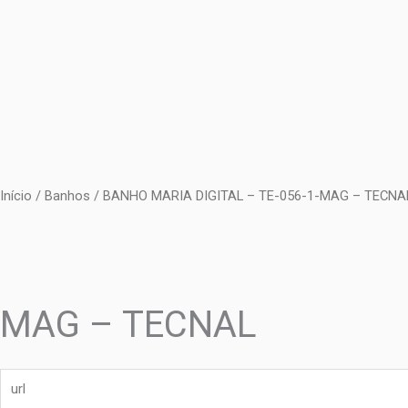
Ir
para
o
conteúdo
Início
/
Banhos
/ BANHO MARIA DIGITAL – TE-056-1-MAG – TECNA
MAG – TECNAL
url