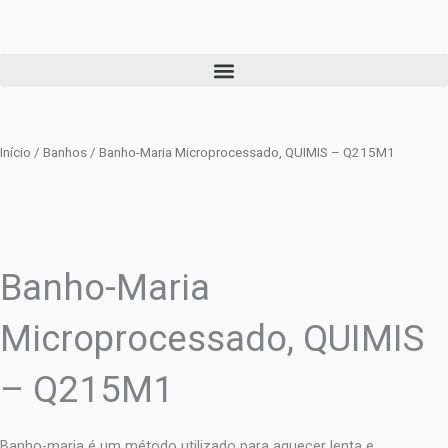
Ir
para
o
conteúdo
Início
/
Banhos
/ Banho-Maria Microprocessado, QUIMIS – Q215M1
Banho-Maria
Microprocessado, QUIMIS
– Q215M1
Banho-maria é um método utilizado para aquecer lenta e