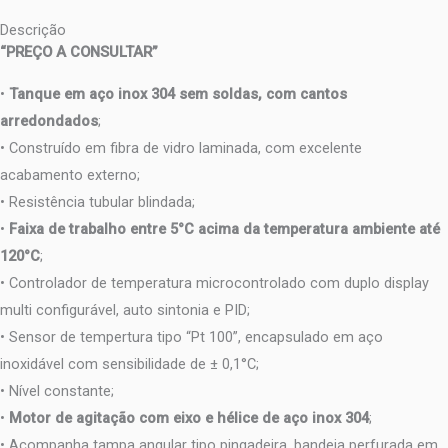
Descrição
“PREÇO A CONSULTAR”
•
Tanque em aço inox 304 sem soldas, com cantos
arredondados
;
• Construído em fibra de vidro laminada, com excelente
acabamento externo;
• Resistência tubular blindada;
•
Faixa de trabalho entre 5°C acima da temperatura ambiente até
120°C
;
• Controlador de temperatura microcontrolado com duplo display
multi configurável, auto sintonia e PID;
• Sensor de tempertura tipo “Pt 100”, encapsulado em aço
inoxidável com sensibilidade de ± 0,1°C;
• Nível constante;
•
Motor de agitação com eixo e hélice de aço inox 304
;
• Acompanha tampa angular tipo pingadeira, bandeja perfurada em