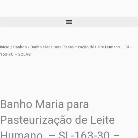
Ir
para
o
conteúdo
Início
/
Banhos
/ Banho Maria para Pasteurização de Leite Humano – SL-
163-30 – SOLAB
Banho Maria para
Pasteurização de Leite
Humano – SL-163-30 –