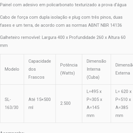
Painel com adesivo em policarbonato texturizado a prova d’água
Cabo de força com dupla isolação e plug com três pinos, duas
fases e um terra, de acordo com as normas ABNT NBR 14136
Galheteiro removível: Largura 400 x Profundidade 260 x Altura 60
mm
Capacidade
Dimensão
Potência
Dimensã
Modelo
dos
Interna
(Watts)
Externa
Frascos
(Cuba)
L=495 x
L= 620 x
SL-
Até 15×500
P=305 x
P=510 x
2.500
163/30
ml
A=145
A=385
mm
mm