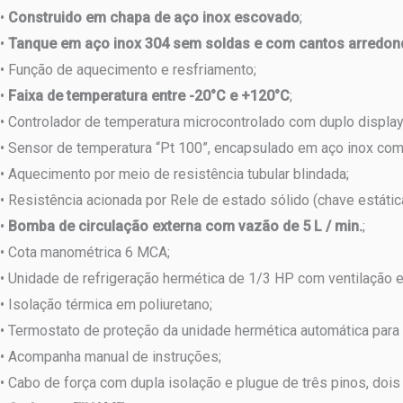
•
Construido em chapa de aço inox escovado
;
•
Tanque em aço inox 304 sem soldas e com cantos arredo
• Função de aquecimento e resfriamento;
•
Faixa de temperatura entre -20°C e +120°C
;
• Controlador de temperatura microcontrolado com duplo display m
• Sensor de temperatura “Pt 100”, encapsulado em aço inox com 
• Aquecimento por meio de resistência tubular blindada;
• Resistência acionada por Rele de estado sólido (chave estática
•
Bomba de circulação externa com vazão de 5 L / min.
;
• Cota manométrica 6 MCA;
• Unidade de refrigeração hermética de 1/3 HP com ventilação e
• Isolação térmica em poliuretano;
• Termostato de proteção da unidade hermética automática para 
• Acompanha manual de instruções;
• Cabo de força com dupla isolação e plugue de três pinos, do