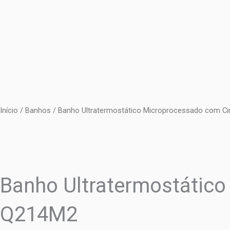
Ir
para
o
conteúdo
Início
/
Banhos
/ Banho Ultratermostático Microprocessado com Ci
Banho Ultratermostático
Q214M2