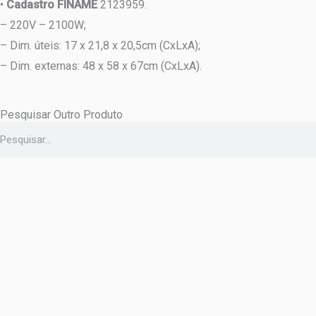
•
Cadastro FINAME
2123959.
– 220V – 2100W;
– Dim. úteis: 17 x 21,8 x 20,5cm (CxLxA);
– Dim. externas: 48 x 58 x 67cm (CxLxA).
Pesquisar Outro Produto
Pesquisar