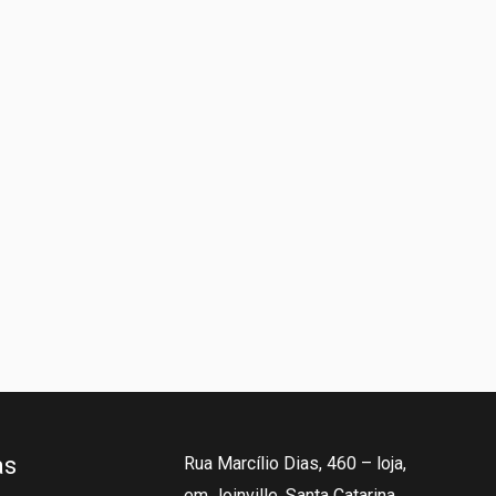
as
Rua Marcílio Dias, 460 – loja,
em Joinville, Santa Catarina