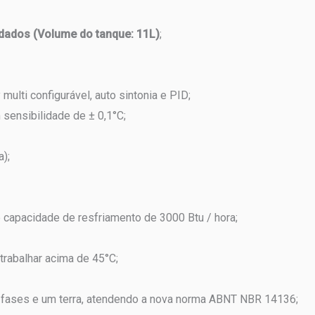
ndados
(Volume do tanque: 11L)
;
ulti configurável, auto sintonia e PID;
sensibilidade de ± 0,1°C;
);
 capacidade de resfriamento de 3000 Btu / hora;
trabalhar acima de 45°C;
is fases e um terra, atendendo a nova norma ABNT NBR 14136;