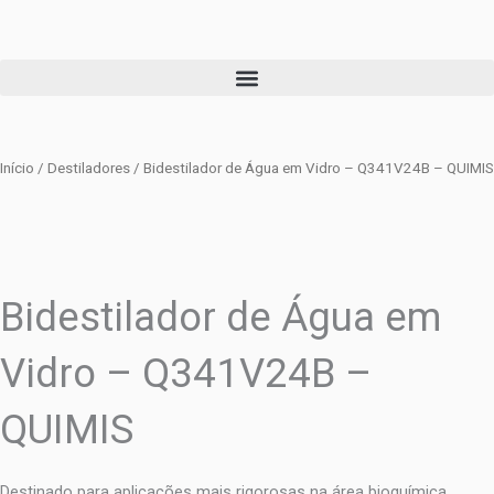
Ir
para
o
conteúdo
Início
/
Destiladores
/ Bidestilador de Água em Vidro – Q341V24B – QUIMIS
Bidestilador de Água em
Vidro – Q341V24B –
QUIMIS
Destinado para aplicações mais rigorosas na área bioquímica,