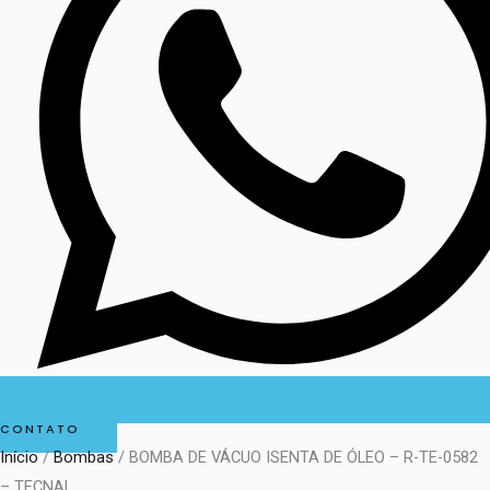
CONTATO
Início
/
Bombas
/ BOMBA DE VÁCUO ISENTA DE ÓLEO – R-TE-0582
– TECNAL