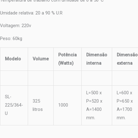
Temperatura de trabalho com umidade de 0 a 50ºC
Umidade relativa: 20 a 90 % U.R
Voltagem: 220v
Peso: 60kg
Potência
Dimensão
Dimensão
Modelo
Volume
(Watts)
interna
externa
L=500 x
L=600 x
SL-
325
P=520 x
P=650 x
225/364-
1000
litros
A=1400
A=1700
U
mm.
mm.