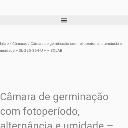
Ir
para
o
conteúdo
Início
/
Câmaras
/ Câmara de germinação com fotoperíodo, alternância e
umidade – SL-225-364-U – – SOLAB
Câmara de germinação
com fotoperíodo,
alternância e umidade –