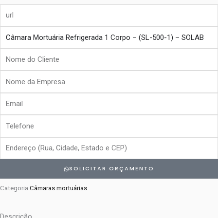
url
produto
Nome
do
Nome
Cliente
da
Email
Empresa
Telefone
Endereço
SOLICITAR ORÇAMENTO
Categoria
Câmaras mortuárias
Descrição