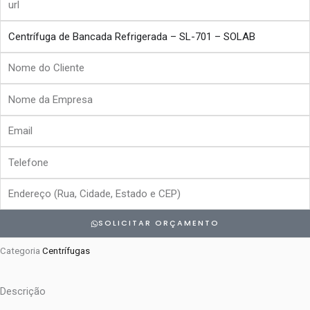
produto
Nome
do
Nome
Cliente
da
Email
Empresa
Telefone
Endereço
SOLICITAR ORÇAMENTO
Categoria
Centrífugas
Descrição