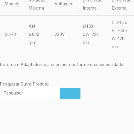
Rotação
Dimensão
Dimensão
Modelo
Voltagem
Máxima
Interna
Externa
L=945 x
Até
Ø450
P=700 x
SL-701
6.000
220V
x A=220
A=420
rpm
mm
mm.
Rotores e Adaptadores a escolher conforme sua necessidade
Pesquisar Outro Produto
Pesquisar