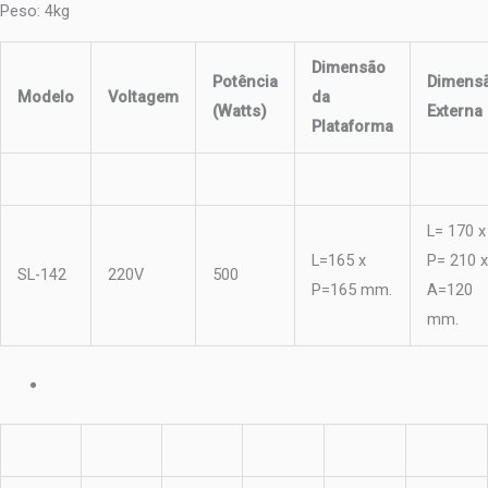
Peso: 4kg
Dimensão
Potência
Dimens
Modelo
Voltagem
da
(Watts)
Externa
Plataforma
L= 170 x
L=165 x
P= 210 x
SL-142
220V
500
P=165 mm.
A=120
mm.