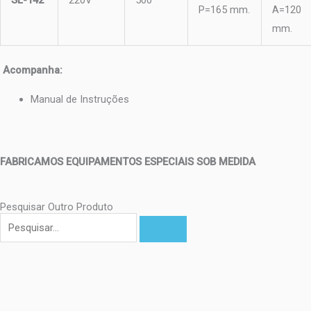
SL-142
220V
500
P=165 mm.
A=120
mm.
Acompanha:
Manual de Instruções
FABRICAMOS EQUIPAMENTOS ESPECIAIS SOB MEDIDA
Pesquisar Outro Produto
Pesquisar