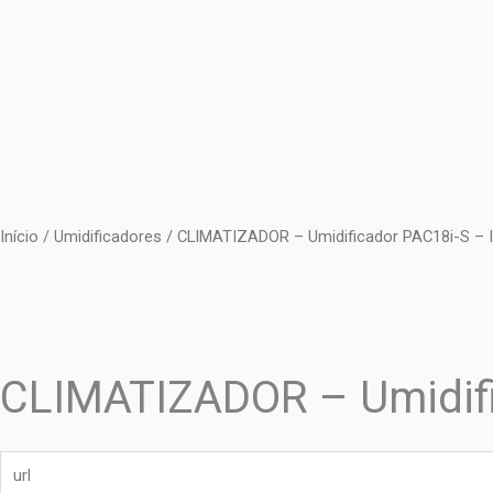
Ir
para
o
conteúdo
Início
/
Umidificadores
/ CLIMATIZADOR – Umidificador PAC18i-S – 
CLIMATIZADOR – Umidifi
url