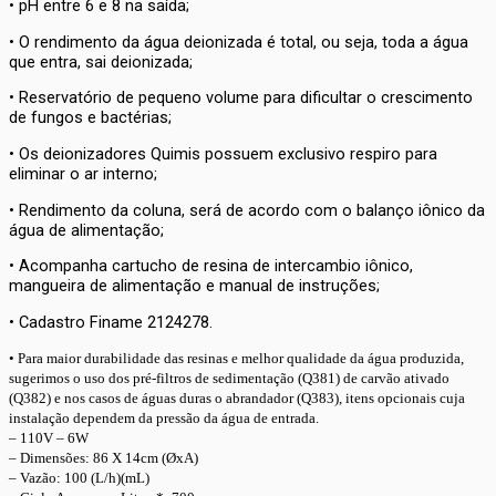
• pH entre 6 e 8 na saída;
• O rendimento da água deionizada é total, ou seja, toda a água
que entra, sai deionizada;
• Reservatório de pequeno volume para dificultar o crescimento
de fungos e bactérias;
• Os deionizadores Quimis possuem exclusivo respiro para
eliminar o ar interno;
• Rendimento da coluna, será de acordo com o balanço iônico da
água de alimentação;
• Acompanha cartucho de resina de intercambio iônico,
mangueira de alimentação e manual de instruções;
• Cadastro Finame 2124278.
• Para maior durabilidade das resinas e melhor qualidade da água produzida,
sugerimos o uso dos pré-filtros de sedimentação (Q381) de carvão ativado
(Q382) e nos casos de águas duras o abrandador (Q383), itens opcionais cuja
instalação dependem da pressão da água de entrada.
– 110V – 6W
– Dimensões: 86 X 14cm (ØxA)
– Vazão: 100 (L/h)(mL)