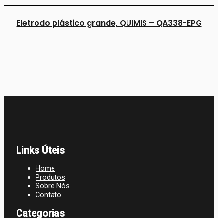
Eletrodo plástico grande, QUIMIS – QA338-EPG
Links Úteis
Home
Produtos
Sobre Nós
Contato
Categorias