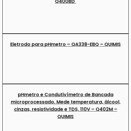
Q400BD
Eletrodo para pHmetro – QA338-EBQ – QUIMIS
pHmetro e Condutivímetro de Bancada
microprocessado. Mede temperatura, álcool,
cinzas, resistividade e TDS, 110V – Q402M –
QUIMIS