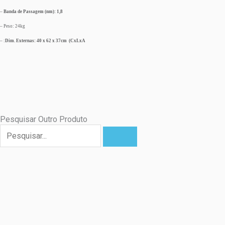
–
Banda de Passagem (nm): 1,8
– Peso: 24kg
– :
Dim. Externas: 40 x 62 x 37cm (CxLxA
Pesquisar Outro Produto
Pesquisar