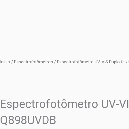
Ir
para
o
conteúdo
Início
/
Espectrofotômetros
/ Espectrofotômetro UV-VIS Duplo fei
Espectrofotômetro UV-VI
Q898UVDB