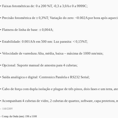
• Faixas fotométricas de: 0 a 200 %T, -0,3 a 3,0A e 0 a 9999C;
• Precisão fotométrica de ± 0,3%T; Variação do zero: <0.002A por hora após aquec
• Flatness de linha de base: ± 0,004A;
• Estabilidade: 0.001A/h em 500 nm: Luz parasita: < 0,15%T;
• Velocidade de varredura:Alta, média, baixa – máxima de 1000 nm/min;
• Opcional: Suporte manual de amostra para 4 cubetas;
• Saída analógica e digital: Centronics Paralela e RS232 Serial;
• Cabo de força com dupla isolação e plugue de três pinos, dois fases e um terr
• Acompanham 4 cubetas de vidro, 2 cubetas de quartzo, software, capa protetora, 
– 110/220V
–
Comp. da Onda (nm): 190 a 1100