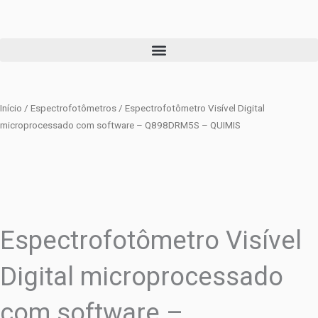
Ir
para
o
conteúdo
Início
/
Espectrofotômetros
/ Espectrofotômetro Visível Digital
microprocessado com software – Q898DRM5S – QUIMIS
Espectrofotômetro Visível
Digital microprocessado
com software –