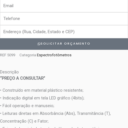
Email
Empresa
Telefone
Endereço
SOLICITAR ORÇAMENTO
REF
5099
Categoria
Espectrofotômetros
Descrição
“PREÇO A CONSULTAR”
• Construído em material plástico resistente;
• Indicação digital em tela LED gráfico (4bits);
• Fácil operação e manuseio;
• Leituras diretas em Absorbância (Abs), Transmitância (T),
Concentração (C) e Fator;