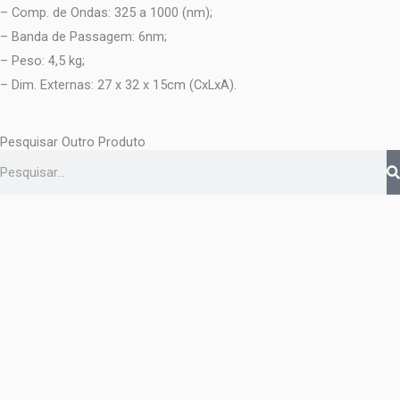
– Comp. de Ondas: 325 a 1000 (nm);
– Banda de Passagem: 6nm;
– Peso: 4,5 kg;
– Dim. Externas: 27 x 32 x 15cm (CxLxA).
Pesquisar Outro Produto
Pesquisar