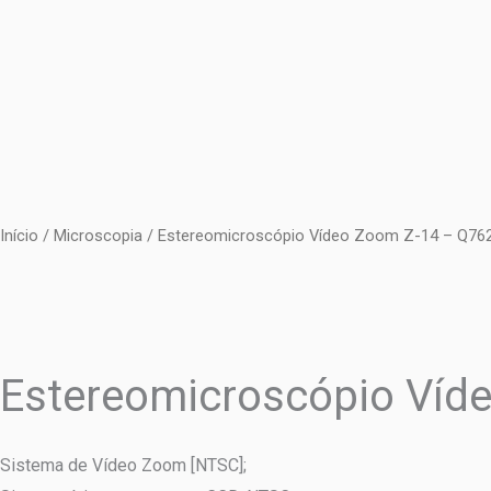
Ir
para
o
conteúdo
Início
/
Microscopia
/ Estereomicroscópio Vídeo Zoom Z-14 – Q76
Estereomicroscópio Víd
Sistema de Vídeo Zoom [NTSC];