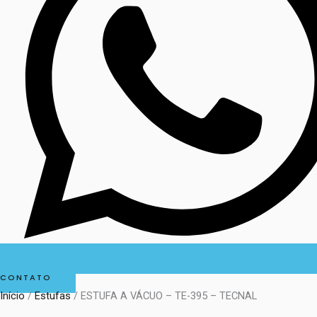
CONTATO
Início
/
Estufas
/ ESTUFA A VÁCUO – TE-395 – TECNAL