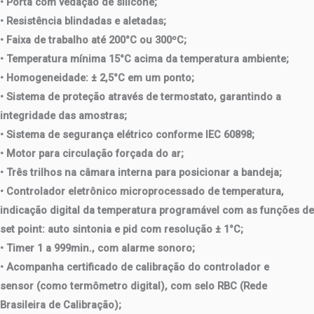
• Porta com vedação de silicone;
• Resistência blindadas e aletadas;
•
Faixa de trabalho até 200°C ou 300ºC
;
• Temperatura mínima 15°C acima da temperatura ambiente;
•
Homogeneidade: ± 2,5°C em um ponto
;
• Sistema de proteção através de termostato,
garantindo a
integridade das amostras
;
• Sistema de segurança elétrico conforme IEC 60898;
• Motor para circulação forçada do ar;
• Três trilhos na câmara interna para posicionar a bandeja;
• Controlador eletrônico microprocessado de temperatura,
indicação digital da temperatura programável com as funções de
set point: auto sintonia e pid com resolução ± 1°C;
• Timer 1 a 999min., com alarme sonoro;
•
Acompanha certificado de calibração
do controlador e
sensor (como termômetro digital),
com selo RBC
(Rede
Brasileira de Calibração);