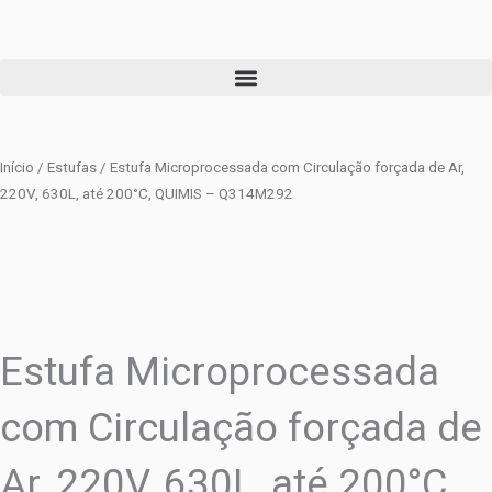
Ir
para
o
conteúdo
Início
/
Estufas
/ Estufa Microprocessada com Circulação forçada de Ar,
220V, 630L, até 200°C, QUIMIS – Q314M292
Estufa Microprocessada
com Circulação forçada de
Ar, 220V, 630L, até 200°C,