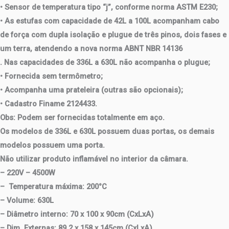
• Sensor de temperatura tipo “j”, conforme norma ASTM E230;
• As estufas com capacidade de 42L a 100L acompanham cabo
de força com dupla isolação e plugue de três pinos, dois fases e
um terra, atendendo a nova norma ABNT NBR 14136
. Nas capacidades de 336L a 630L não acompanha o plugue;
• Fornecida sem termômetro;
• Acompanha uma prateleira (outras são opcionais);
• Cadastro Finame 2124433.
Obs
: Podem ser fornecidas totalmente em aço.
Os modelos de 336L e 630L possuem duas portas, os demais
modelos possuem uma porta.
Não utilizar produto inflamável no interior da câmara.
– 220V – 4500W
– Temperatura máxima: 200°C
– Volume: 630L
–
Diâmetro interno: 70 x 100 x 90cm (CxLxA)
–
Dim. Externas: 89,2 x 158 x 145cm (CxLxA)