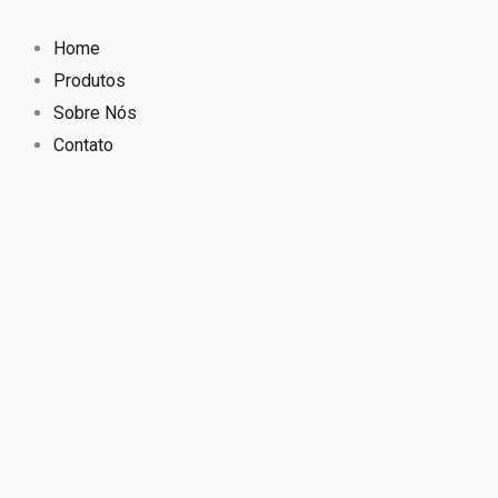
Ir
para
Home
o
Produtos
conteúdo
Sobre Nós
Contato