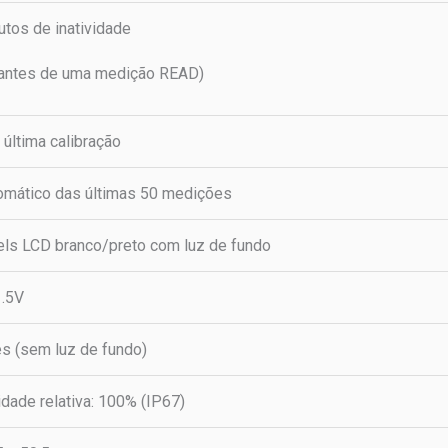
tos de inatividade
 antes de uma medição READ)
 última calibração
omático das últimas 50 medições
els LCD branco/preto com luz de fundo
1.5V
s (sem luz de fundo)
idade relativa: 100% (IP67)