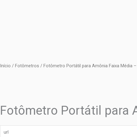
Ir
para
o
conteúdo
Início
/
Fotômetros
/ Fotômetro Portátil para Amônia Faixa Média
Fotômetro Portátil par
url