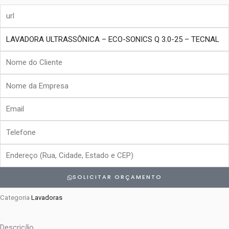
url
produto
Nome
do
Nome
Cliente
da
Email
Empresa
Telefone
Endereço
SOLICITAR ORÇAMENTO
Categoria
Lavadoras
Descrição