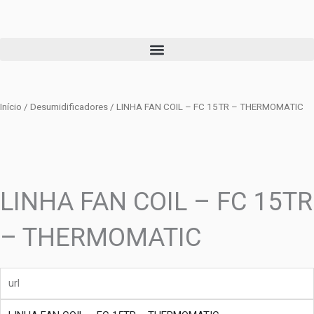
Ir
para
o
conteúdo
Início
/
Desumidificadores
/ LINHA FAN COIL – FC 15TR – THERMOMATIC
LINHA FAN COIL – FC 15TR
– THERMOMATIC
url
produto