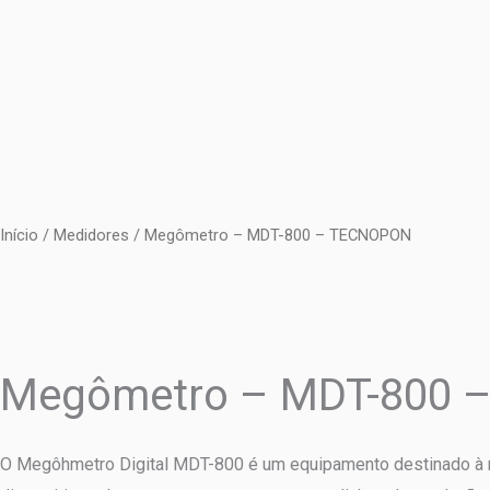
Ir
para
o
conteúdo
Início
/
Medidores
/ Megômetro – MDT-800 – TECNOPON
Megômetro – MDT-800 
O Megôhmetro Digital MDT-800 é um equipamento destinado à m