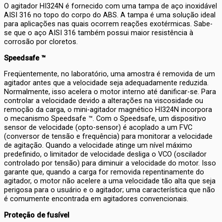
O agitador HI324N é fornecido com uma tampa de aço inoxidável
AISI 316 no topo do corpo do ABS. A tampa é uma solução ideal
para aplicações nas quais ocorrem reações exotérmicas. Sabe-
se que o aço AISI 316 também possui maior resistência à
corrosão por cloretos.
Speedsafe ™
Freqüentemente, no laboratório, uma amostra é removida de um
agitador antes que a velocidade seja adequadamente reduzida.
Normalmente, isso acelera o motor interno até danificar-se. Para
controlar a velocidade devido a alterações na viscosidade ou
remoção da carga, o mini-agitador magnético HI324N incorpora
o mecanismo Speedsafe ™. Com o Speedsafe, um dispositivo
sensor de velocidade (opto-sensor) é acoplado a um FVC
(conversor de tensão e frequência) para monitorar a velocidade
de agitação. Quando a velocidade atinge um nível máximo
predefinido, o limitador de velocidade desliga o VCO (oscilador
controlado por tensão) para diminuir a velocidade do motor. Isso
garante que, quando a carga for removida repentinamente do
agitador, o motor não acelere a uma velocidade tão alta que seja
perigosa para o usuário e o agitador; uma característica que não
é comumente encontrada em agitadores convencionais.
Proteção de fusível