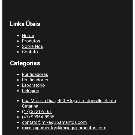
Links Úteis
Home
Produtos
Sobre Nós
Contato
Categorias
Purificadores
Umificadores
Laboratório
Relógios
Rua Marcílio Dias, 460 – loja, em Joinville, Santa
Catarina
(47) 3121-9161
(47) 99964-8985
contato@mixequipamentos.com
mixequipamentos@mixequipamentos.com