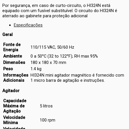
Por segurança, em caso de curto-circuito, o HI324N está
equipado com um fusível substituível. O circuito do HI324N é
aterrado ao gabinete para proteção adicional
Especificações
Geral
Fonte de
110/115 VAC, 50/60 Hz
Energia
Ambiente
0 a 50°C (32 to 122°F); RH max 95%
Dimensões
180 x 180 x 70 mm
Peso
1.4 kg
Informações
HI324N mini agitador magnético é fornecido com
Adicionais
1 micro barra de agitação e instruções.
Agitador
Capacidade
Máxima de
5 litros
Agitação
Velocidade
100 rpm
Mínima