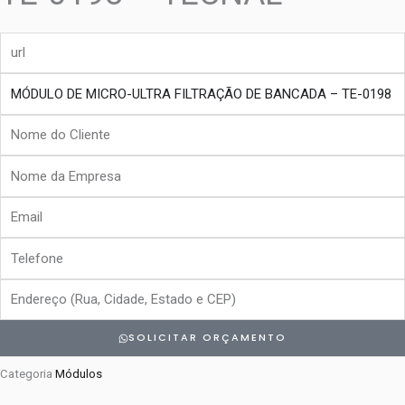
url
produto
Nome
do
Nome
Cliente
da
Email
Empresa
Telefone
Endereço
SOLICITAR ORÇAMENTO
Categoria
Módulos