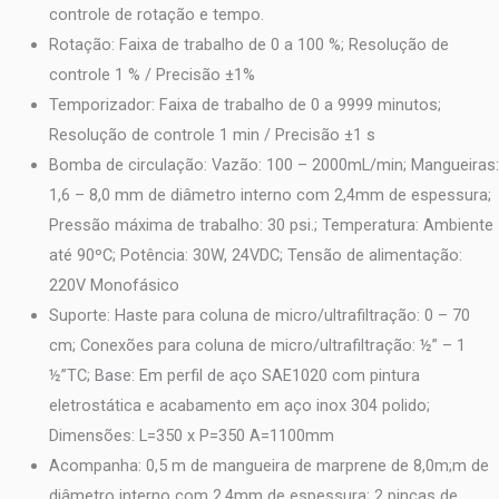
controle de rotação e tempo.
Rotação: Faixa de trabalho de 0 a 100 %; Resolução de
controle 1 % / Precisão ±1%
Temporizador: Faixa de trabalho de 0 a 9999 minutos;
Resolução de controle 1 min / Precisão ±1 s
Bomba de circulação: Vazão: 100 – 2000mL/min; Mangueiras:
1,6 – 8,0 mm de diâmetro interno com 2,4mm de espessura;
Pressão máxima de trabalho: 30 psi.; Temperatura: Ambiente
até 90ºC; Potência: 30W, 24VDC; Tensão de alimentação:
220V Monofásico
Suporte: Haste para coluna de micro/ultrafiltração: 0 – 70
cm; Conexões para coluna de micro/ultrafiltração: ½” – 1
½”TC; Base: Em perfil de aço SAE1020 com pintura
eletrostática e acabamento em aço inox 304 polido;
Dimensões: L=350 x P=350 A=1100mm
Acompanha: 0,5 m de mangueira de marprene de 8,0m;m de
diâmetro interno com 2,4mm de espessura; 2 pinças de