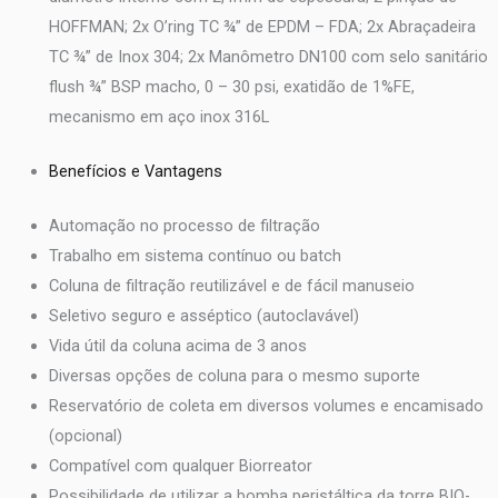
HOFFMAN; 2x O’ring TC ¾” de EPDM – FDA; 2x Abraçadeira
TC ¾” de Inox 304; 2x Manômetro DN100 com selo sanitário
flush ¾” BSP macho, 0 – 30 psi, exatidão de 1%FE,
mecanismo em aço inox 316L
Benefícios e Vantagens
Automação no processo de filtração
Trabalho em sistema contínuo ou batch
Coluna de filtração reutilizável e de fácil manuseio
Seletivo seguro e asséptico (autoclavável)
Vida útil da coluna acima de 3 anos
Diversas opções de coluna para o mesmo suporte
Reservatório de coleta em diversos volumes e encamisado
(opcional)
Compatível com qualquer Biorreator
Possibilidade de utilizar a bomba peristáltica da torre BIO-