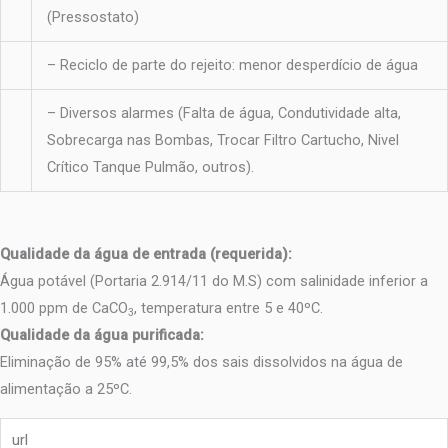
(Pressostato)
– Reciclo de parte do rejeito: menor desperdício de água
– Diversos alarmes (Falta de água, Condutividade alta,
Sobrecarga nas Bombas, Trocar Filtro Cartucho, Nivel
Crítico Tanque Pulmão, outros).
Qualidade da água de entrada (requerida):
Água potável (Portaria 2.914/11 do M.S) com salinidade inferior a
1.000 ppm de CaCO
, temperatura entre 5 e 40ºC.
3
Qualidade da água purificada:
Eliminação de 95% até 99,5% dos sais dissolvidos na água de
alimentação a 25ºC.
url