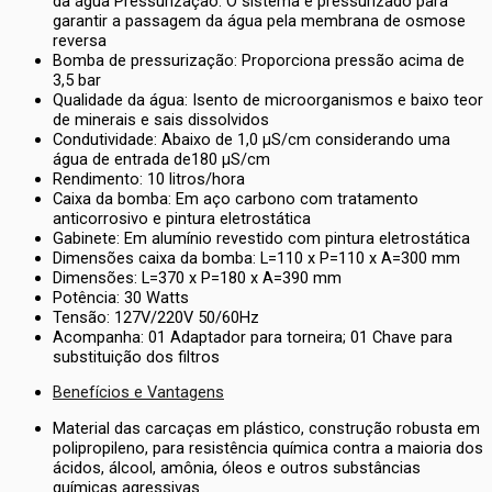
da água Pressurização: O sistema é pressurizado para
garantir a passagem da água pela membrana de osmose
reversa
Bomba de pressurização: Proporciona pressão acima de
3,5 bar
Qualidade da água: Isento de microorganismos e baixo teor
de minerais e sais dissolvidos
Condutividade: Abaixo de 1,0 µS/cm considerando uma
água de entrada de180 µS/cm
Rendimento: 10 litros/hora
Caixa da bomba: Em aço carbono com tratamento
anticorrosivo e pintura eletrostática
Gabinete: Em alumínio revestido com pintura eletrostática
Dimensões caixa da bomba: L=110 x P=110 x A=300 mm
Dimensões: L=370 x P=180 x A=390 mm
Potência: 30 Watts
Tensão: 127V/220V 50/60Hz
Acompanha: 01 Adaptador para torneira; 01 Chave para
substituição dos filtros
Benefícios e Vantagens
Material das carcaças em plástico, construção robusta em
polipropileno, para resistência química contra a maioria dos
ácidos, álcool, amônia, óleos e outros substâncias
químicas agressivas