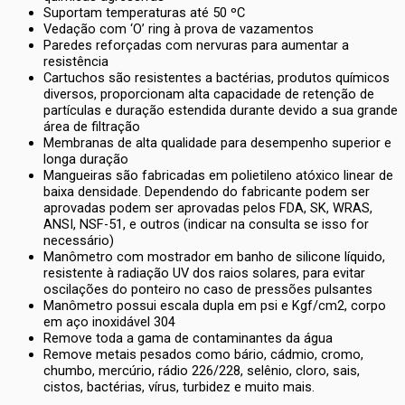
Suportam temperaturas até 50 ºC
Vedação com ‘O’ ring à prova de vazamentos
Paredes reforçadas com nervuras para aumentar a
resistência
Cartuchos são resistentes a bactérias, produtos químicos
diversos, proporcionam alta capacidade de retenção de
partículas e duração estendida durante devido a sua grande
área de filtração
Membranas de alta qualidade para desempenho superior e
longa duração
Mangueiras são fabricadas em polietileno atóxico linear de
baixa densidade. Dependendo do fabricante podem ser
aprovadas podem ser aprovadas pelos FDA, SK, WRAS,
ANSI, NSF-51, e outros (indicar na consulta se isso for
necessário)
Manômetro com mostrador em banho de silicone líquido,
resistente à radiação UV dos raios solares, para evitar
oscilações do ponteiro no caso de pressões pulsantes
Manômetro possui escala dupla em psi e Kgf/cm2, corpo
em aço inoxidável 304
Remove toda a gama de contaminantes da água
Remove metais pesados como bário, cádmio, cromo,
chumbo, mercúrio, rádio 226/228, selênio, cloro, sais,
cistos, bactérias, vírus, turbidez e muito mais.