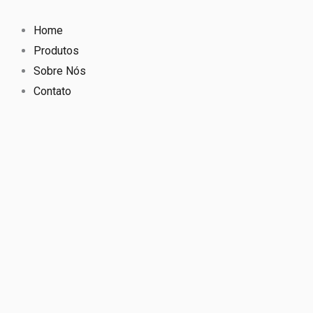
Ir
para
Home
o
Produtos
conteúdo
Sobre Nós
Contato