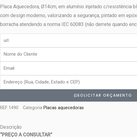
Placa Aquecedora, Ø14cm, em alumínio injetado c/resistência bli
com design moderno, valorizando a segurança, pintado em epóxi ele
borracha atendendo a norma IEC 60083 (não derrete quando en
url
Nome
do
Email
Cliente
Endereço
SOLICITAR ORÇAMENTO
REF
1490
Categoria
Placas aquecedoras
Descrição
“PREÇO A CONSULTAR”