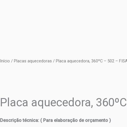
Ir
para
o
conteúdo
Início
/
Placas aquecedoras
/ Placa aquecedora, 360ºC – 502 – FI
Placa aquecedora, 360º
Descrição técnica: ( Para elaboração de orçamento )