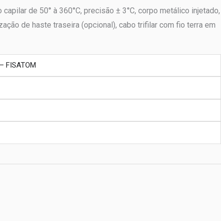
apilar de 50° à 360°C, precisão ± 3°C, corpo metálico injetado,
ção de haste traseira (opcional), cabo trifilar com fio terra em