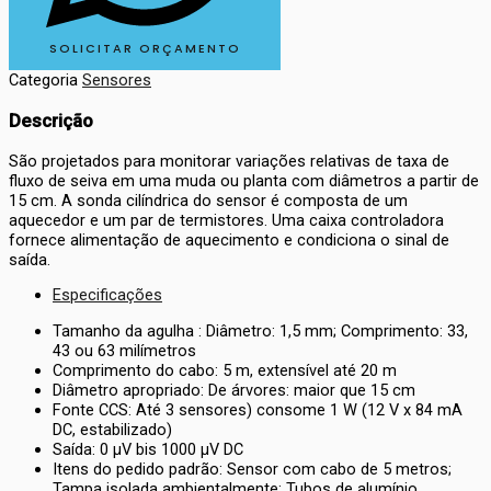
SOLICITAR ORÇAMENTO
Categoria
Sensores
Descrição
São projetados para monitorar variações relativas de taxa de
fluxo de seiva em uma muda ou planta com diâmetros a partir de
15 cm. A sonda cilíndrica do sensor é composta de um
aquecedor e um par de termistores. Uma caixa controladora
fornece alimentação de aquecimento e condiciona o sinal de
saída.
Especificações
Tamanho da agulha : Diâmetro: 1,5 mm; Comprimento: 33,
43 ou 63 milímetros
Comprimento do cabo: 5 m, extensível até 20 m
Diâmetro apropriado: De árvores: maior que 15 cm
Fonte CCS: Até 3 sensores) consome 1 W (12 V x 84 mA
DC, estabilizado)
Saída: 0 µV bis 1000 µV DC
Itens do pedido padrão: Sensor com cabo de 5 metros;
Tampa isolada ambientalmente; Tubos de alumínio