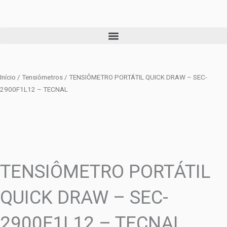
Ir
para
o
conteúdo
Início
/
Tensiômetros
/ TENSIÔMETRO PORTÁTIL QUICK DRAW – SEC-
2900F1L12 – TECNAL
TENSIÔMETRO PORTÁTIL
QUICK DRAW – SEC-
2900F1L12 – TECNAL