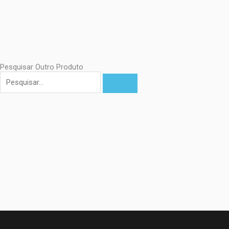
Pesquisar Outro Produto
Pesquisar