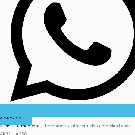
CONTATO
Início
/
Termômetro
/ Termômetro Infravermelho com Mira Laser –
AK32 – AKSO