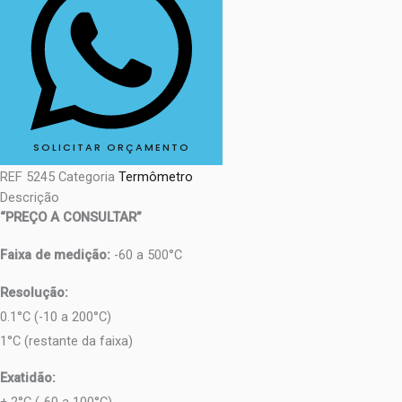
SOLICITAR ORÇAMENTO
REF
5245
Categoria
Termômetro
Descrição
“PREÇO A CONSULTAR”
Faixa de medição:
-60 a 500°C
Resolução:
0.1°C (-10 a 200°C)
1°C (restante da faixa)
Exatidão: