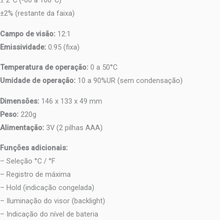
± 2°C (-60 a 100°C)
±2% (restante da faixa)
Campo de visão:
12:1
Emissividade:
0.95 (fixa)
Temperatura de operação:
0 a 50°C
Umidade de operação:
10 a 90%UR (sem condensação)
Dimensões:
146 x 133 x 49 mm
Peso:
220g
Alimentação:
3V (2 pilhas AAA)
Funções adicionais:
– Seleção °C / °F
– Registro de máxima
– Hold (indicação congelada)
– Iluminação do visor (backlight)
– Indicação do nível de bateria