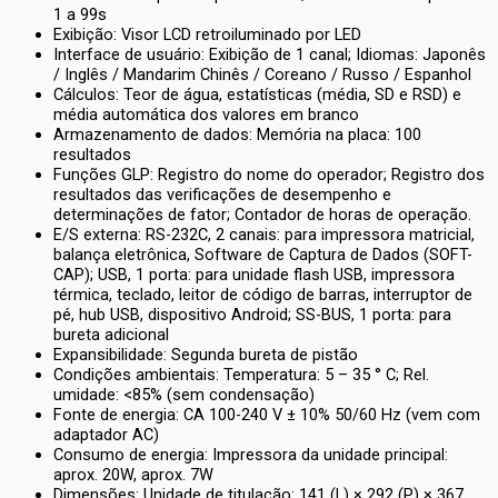
1 a 99s
Exibição: Visor LCD retroiluminado por LED
Interface de usuário: Exibição de 1 canal; Idiomas: Japonês
/ Inglês / Mandarim Chinês / Coreano / Russo / Espanhol
Cálculos: Teor de água, estatísticas (média, SD e RSD) e
média automática dos valores em branco
Armazenamento de dados: Memória na placa: 100
resultados
Funções GLP: Registro do nome do operador; Registro dos
resultados das verificações de desempenho e
determinações de fator; Contador de horas de operação.
E/S externa: RS-232C, 2 canais: para impressora matricial,
balança eletrônica, Software de Captura de Dados (SOFT-
CAP); USB, 1 porta: para unidade flash USB, impressora
térmica, teclado, leitor de código de barras, interruptor de
pé, hub USB, dispositivo Android; SS-BUS, 1 porta: para
bureta adicional
Expansibilidade: Segunda bureta de pistão
Condições ambientais: Temperatura: 5 – 35 ° C; Rel.
umidade: <85% (sem condensação)
Fonte de energia: CA 100-240 V ± 10% 50/60 Hz (vem com
adaptador AC)
Consumo de energia: Impressora da unidade principal:
aprox. 20W, aprox. 7W
Dimensões: Unidade de titulação: 141 (L) × 292 (P) × 367