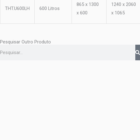
865 x 1300
1240 x 2060
THT.U600LH
600 Litros
x 600
x 1065
Pesquisar Outro Produto
Pesquisar