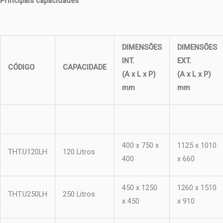
Principais capacidades
DIMENSÕES
DIMENSÕES
INT.
EXT.
CÓDIGO
CAPACIDADE
(A x L x P)
(A x L x P)
mm
mm
400 x 750 x
1125 x 1010
THT.U120LH
120 Litros
400
x 660
450 x 1250
1260 x 1510
THT.U250LH
250 Litros
x 450
x 910