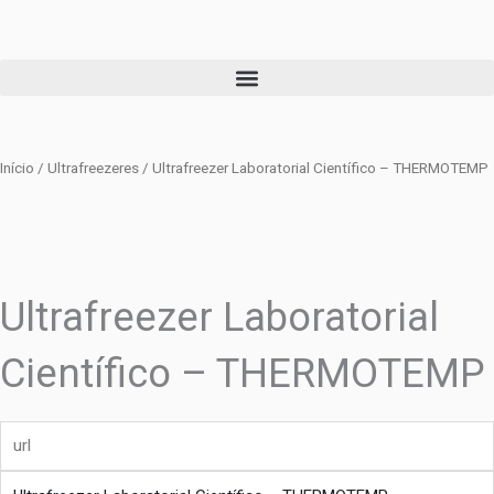
Ir
para
o
conteúdo
Início
/
Ultrafreezeres
/ Ultrafreezer Laboratorial Científico – THERMOTEMP
Ultrafreezer Laboratorial
Científico – THERMOTEMP
url
produto