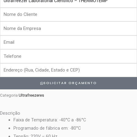
Nome
do
Nome
Cliente
da
Email
Empresa
Telefone
Endereço
SOLICITAR ORÇAMENTO
Categoria
Ultrafreezeres
Descrição
Faixa de Temperatura: -40°C a -86°C
Programado de fábrica em: -80°C
Tensão: 220V – 60 Hz