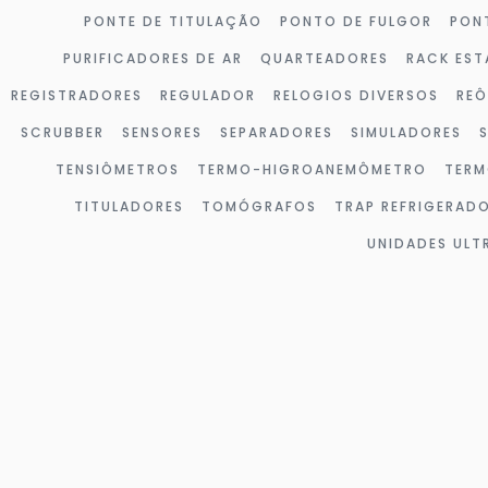
PONTE DE TITULAÇÃO
PONTO DE FULGOR
PON
PURIFICADORES DE AR
QUARTEADORES
RACK EST
REGISTRADORES
REGULADOR
RELOGIOS DIVERSOS
RE
SCRUBBER
SENSORES
SEPARADORES
SIMULADORES
TENSIÔMETROS
TERMO-HIGROANEMÔMETRO
TERM
TITULADORES
TOMÓGRAFOS
TRAP REFRIGERAD
UNIDADES UL
Página
Página
Página
Página