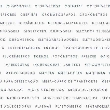
OS
CLORADORES
CLORÍMETROS
COLMEIAS
COLORÍMET
ERSORES
CREPINAS
CROMATÓGRAFOS
CRONÔMETROS
ÔMETROS
DENSÍMETROS
DESMINERALIZADORES
DESSECA
MINADORES
DIGESTORES
DILUIDORES
DISCADOR TELEFÔ
OCK
DURÔMETROS
ELETROANALISADORES
ELETRODEIONI
CA
ESTERILIZADORES
ESTUFAS
EVAPORADORES ROTATI
FLUORÍMETROS
FORNOS
FOTÔMETROS
FREEZER
GAIO
S
IMPRESSORAS
INCUBADORAS
JAR TEST
KIT COMPLET
L
MACRO MOINHO
MANTAS
MAPEADORES
MAQUINAS
A PARA DISSECAÇÃO
MESA-CARRO DE TRANSPORTE
MES
 DOSADORAS
MICRO CENTRIFUGA
MICRO DESTIOLADOR
DE
MONITORAMENTO
MONITORES DE TEMPERATURA
NEC
AS AQUECEDORAS
PLASMAS
PLASTÔMETRO
PLATAFORMA