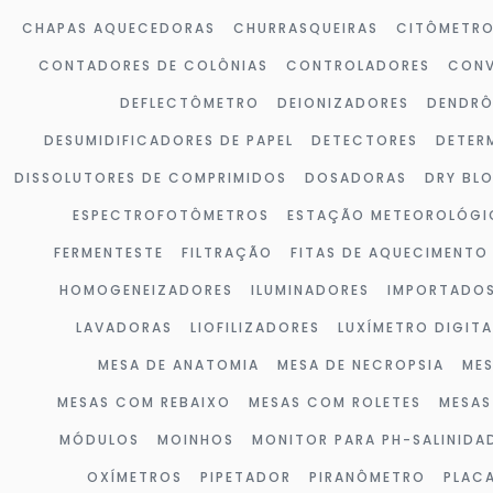
CHAPAS AQUECEDORAS
CHURRASQUEIRAS
CITÔMETR
CONTADORES DE COLÔNIAS
CONTROLADORES
CONV
DEFLECTÔMETRO
DEIONIZADORES
DENDR
DESUMIDIFICADORES DE PAPEL
DETECTORES
DETER
DISSOLUTORES DE COMPRIMIDOS
DOSADORAS
DRY BL
ESPECTROFOTÔMETROS
ESTAÇÃO METEOROLÓGI
FERMENTESTE
FILTRAÇÃO
FITAS DE AQUECIMENTO
HOMOGENEIZADORES
ILUMINADORES
IMPORTADO
LAVADORAS
LIOFILIZADORES
LUXÍMETRO DIGITA
MESA DE ANATOMIA
MESA DE NECROPSIA
MES
MESAS COM REBAIXO
MESAS COM ROLETES
MESAS
MÓDULOS
MOINHOS
MONITOR PARA PH-SALINIDA
OXÍMETROS
PIPETADOR
PIRANÔMETRO
PLAC