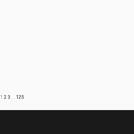
1
2
3
…
125