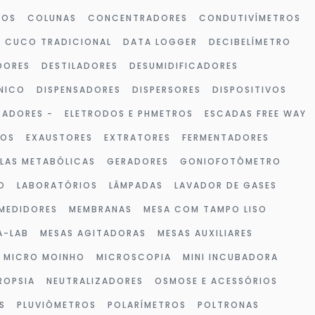
ROS
COLUNAS
CONCENTRADORES
CONDUTIVÍMETROS
CUCO TRADICIONAL
DATA LOGGER
DECIBELÍMETRO
DORES
DESTILADORES
DESUMIDIFICADORES
NICO
DISPENSADORES
DISPERSORES
DISPOSITIVOS
ZADORES -
ELETRODOS E PHMETROS
ESCADAS FREE WAY
VOS
EXAUSTORES
EXTRATORES
FERMENTADORES
LAS METABÓLICAS
GERADORES
GONIOFOTÔMETRO
O
LABORATÓRIOS
LÂMPADAS
LAVADOR DE GASES
MEDIDORES
MEMBRANAS
MESA COM TAMPO LISO
A-LAB
MESAS AGITADORAS
MESAS AUXILIARES
MICRO MOINHO
MICROSCOPIA
MINI INCUBADORA
ROPSIA
NEUTRALIZADORES
OSMOSE E ACESSÓRIOS
S
PLUVIÔMETROS
POLARÍMETROS
POLTRONAS